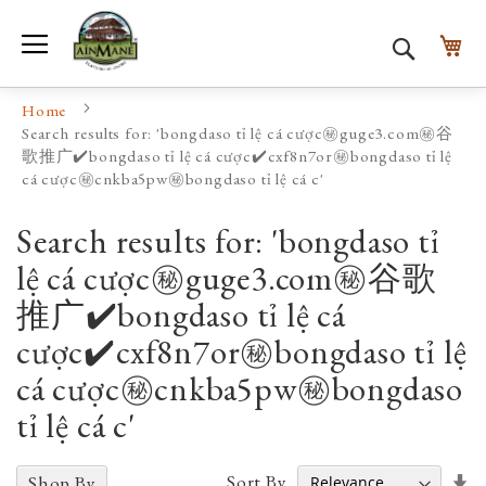
Toggle Nav
My
Search
Home
Search results for: 'bongdaso tỉ lệ cá cược㊙️guge3.com㊙️谷
歌推广✔️bongdaso tỉ lệ cá cược✔️cxf8n7or㊙️bongdaso tỉ lệ
cá cược㊙️cnkba5pw㊙️bongdaso tỉ lệ cá c'
Search results for: 'bongdaso tỉ
lệ cá cược㊙️guge3.com㊙️谷歌
推广✔️bongdaso tỉ lệ cá
cược✔️cxf8n7or㊙️bongdaso tỉ lệ
cá cược㊙️cnkba5pw㊙️bongdaso
tỉ lệ cá c'
Se
Sort By
Shop By