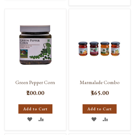
TO
TO
WISH
COMPARE
WISH
COMPARE
LIST
LIST
Green Pepper Corn
Marmalade Combo
₹200.00
₹365.00
Add to Cart
Add to Cart
ADD
ADD
ADD
ADD
TO
TO
TO
TO