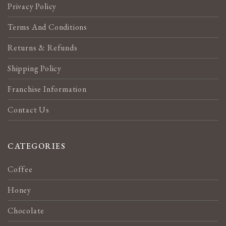
Privacy Policy
Terms And Conditions
Returns & Refunds
Shipping Policy
Franchise Information
Contact Us
CATEGORIES
Coffee
Honey
Chocolate