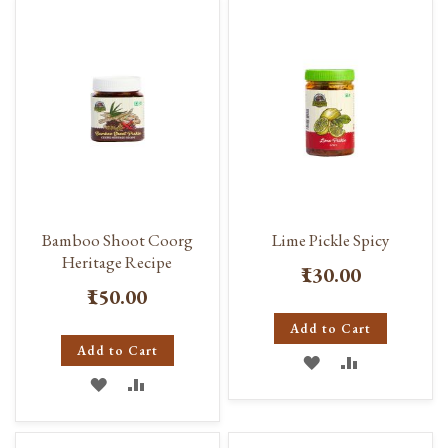
WISH
COMPARE
WISH
COMPARE
LIST
LIST
Bamboo Shoot Coorg
Lime Pickle Spicy
Heritage Recipe
₹130.00
₹150.00
Add to Cart
Add to Cart
ADD
ADD
ADD
ADD
TO
TO
TO
TO
WISH
COMPARE