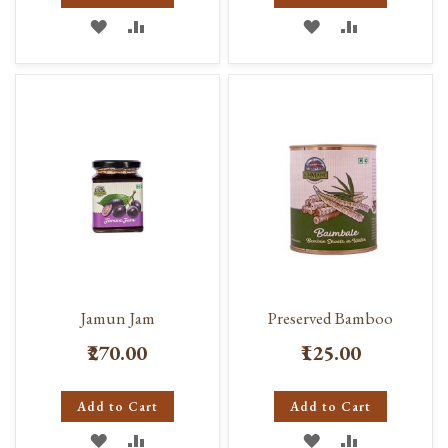
ADD
ADD
ADD
ADD
TO
TO
TO
TO
WISH
COMPARE
WISH
COMPARE
LIST
LIST
Jamun Jam
Preserved Bamboo
₹270.00
₹125.00
Add to Cart
Add to Cart
ADD
ADD
ADD
ADD