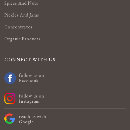
Spices And Nuts
Pickles And Jams
Concentrates
Organic Products
CONNECT WITH US
follow us on
Facebook
follow us on
Instagram
reach us with
Google