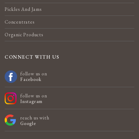
Pickles And Jams
Concentrates
Organic Products
CONNECT WITH US
follow us on
Facebook
follow us on
Instagram
reach us with
Google