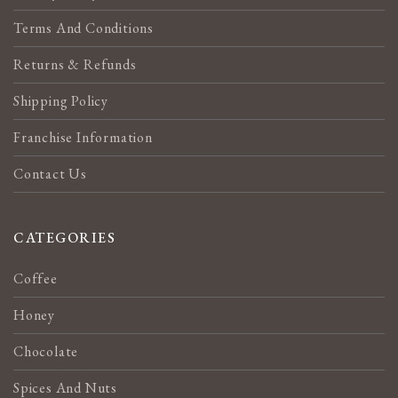
Terms And Conditions
Returns & Refunds
Shipping Policy
Franchise Information
Contact Us
CATEGORIES
Coffee
Honey
Chocolate
Spices And Nuts