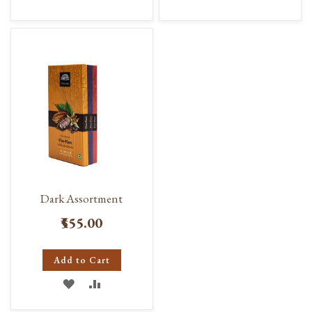
TO
TO
TO
TO
WISH
COMPARE
WISH
COMPARE
LIST
LIST
Dark Assortment
₹555.00
Add to Cart
ADD
ADD
TO
TO